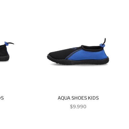
DS
AQUA SHOES KIDS
 OFERTA
PRECIO DE OFERTA
$9.990