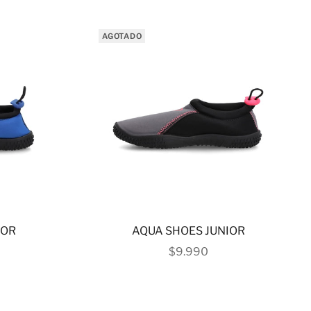
AGOTADO
IOR
AQUA SHOES JUNIOR
 OFERTA
PRECIO DE OFERTA
$9.990