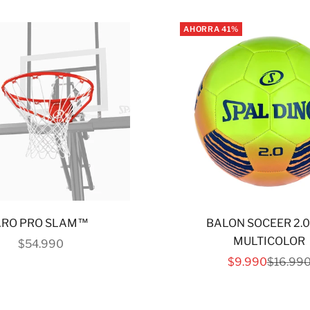
AHORRA 41%
ARO PRO SLAM™
BALON SOCEER 2.0
MULTICOLOR
PRECIO DE OFERTA
$54.990
PRECIO DE OF
PRECIO
$9.990
$16.99