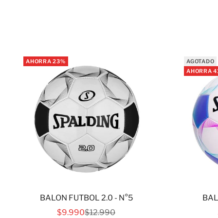
AHORRA 23%
AGOTADO
AHORRA 4
BALON FUTBOL 2.0 - N°5
BAL
PRECIO DE OFERTA
PRECIO NORMAL
$9.990
$12.990