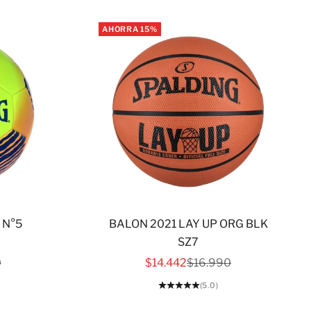
AHORRA 15%
 N°5
BALON 2021 LAY UP ORG BLK
SZ7
ERTA
 NORMAL
PRECIO DE OFERTA
PRECIO NORMAL
0
$14.442
$16.990
(5.0)