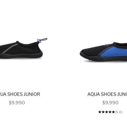
UA SHOES JUNIOR
AQUA SHOES JUN
PRECIO DE OFERTA
PRECIO DE
$9.990
$9.990
(5.0)