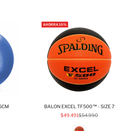
AHORRA 10%
75CM
BALON EXCEL TF500™ - SIZE 7
 OFERTA
PRECIO DE OFERTA
PRECIO NORMAL
$49.491
$54.990