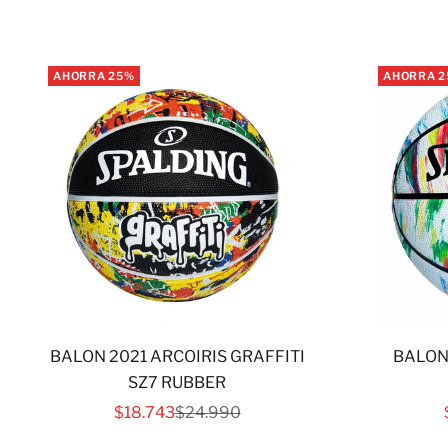
AHORRA 25%
AHORRA 
BALON 2021 ARCOIRIS GRAFFITI
BALON
SZ7 RUBBER
PRECIO DE OFERTA
PRECIO NORMAL
$18.743
$24.990