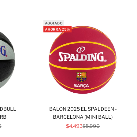
AGOTADO
AHORRA 25%
EDBULL
BALON 2025 EL SPALDEEN -
 RB
BARCELONA (MINI BALL)
RTA
 NORMAL
PRECIO DE OFERTA
PRECIO NORMAL
0
$4.493
$5.990