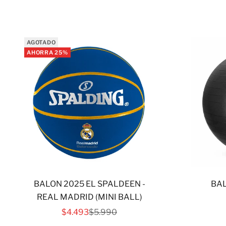
AGOTADO
AHORRA 25%
BALON 2025 EL SPALDEEN -
BAL
REAL MADRID (MINI BALL)
PRECIO DE OFERTA
PRECIO NORMAL
$4.493
$5.990