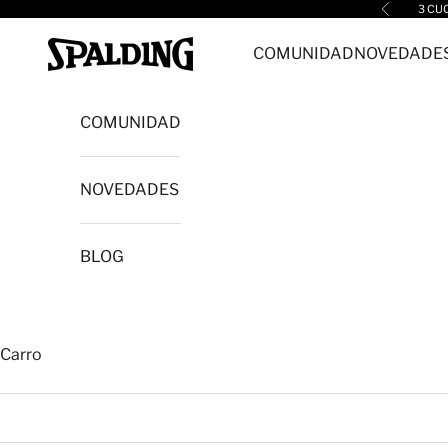
Ir al contenido
3 CU
Anterior
Spalding cl
COMUNIDAD
NOVEDADE
COMUNIDAD
NOVEDADES
BLOG
Carro