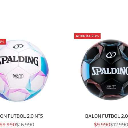
AHORRA 23%
1%
ON FUTBOL 2.0 N°5
BALON FUTBOL 2.0
PRECIO DE OFERTA
PRECIO NORMAL
PRECIO DE OF
PRECIO
$9.990
$16.990
$9.990
$12.99