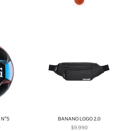
 N°5
BANANO LOGO 2.0
ERTA
 NORMAL
PRECIO DE OFERTA
0
$9.990