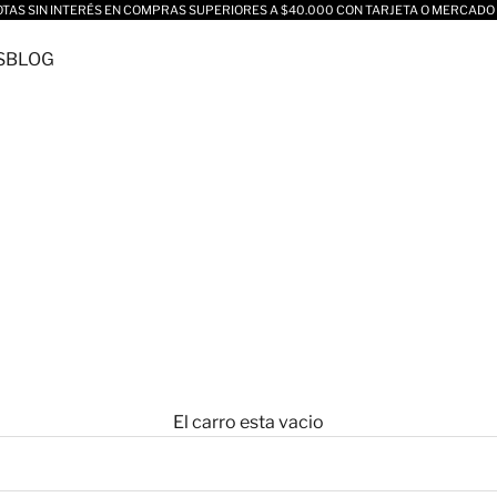
OTAS SIN INTERÉS EN COMPRAS SUPERIORES A $40.000 CON TARJETA O MERCADO
S
BLOG
El carro esta vacio