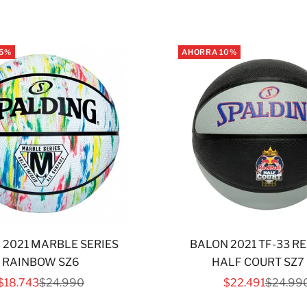
25%
AHORRA 10%
 2021 MARBLE SERIES
BALON 2021 TF-33 R
RAINBOW SZ6
HALF COURT SZ7
PRECIO DE OFERTA
PRECIO NORMAL
PRECIO DE OFE
PRECIO
$18.743
$24.990
$22.491
$24.99