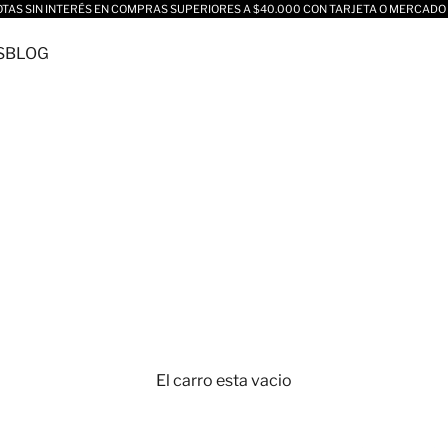
OTAS SIN INTERÉS EN COMPRAS SUPERIORES A $40.000 CON TARJETA O MERCADO
S
BLOG
El carro esta vacio