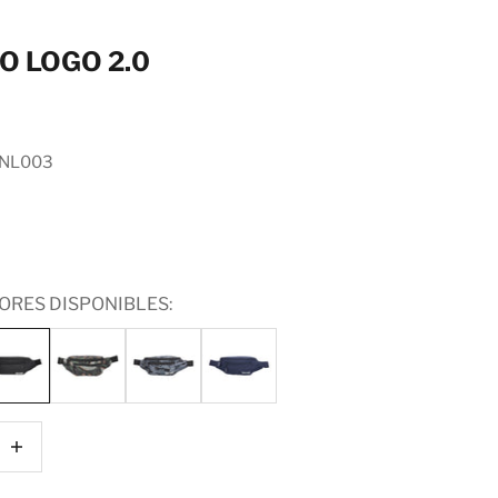
 LOGO 2.0
erta
ANL003
ORES DISPONIBLES:
tidad
Aumentar cantidad