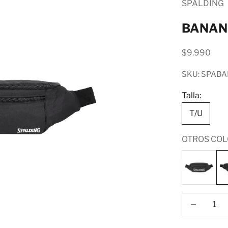
SPALDING
BANANO
Precio de of
$9.990
SKU: SPAB
Talla:
T/U
OTROS COL
Reducir can