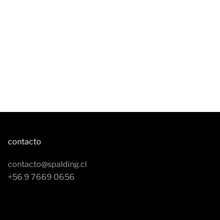
contacto
contacto@spalding.cl
+56 9 7669 0656