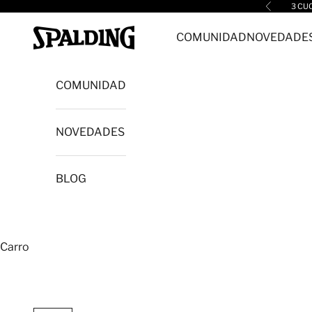
Ir al contenido
3 CU
Anterior
Spalding cl
COMUNIDAD
NOVEDADE
COMUNIDAD
NOVEDADES
BLOG
Carro