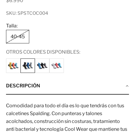
Precio de oferta
$6.990
SKU: SPSTCOC004
Talla:
40-45
OTROS COLORES DISPONIBLES:
DESCRIPCIÓN
Comodidad para todo el día es lo que tendrás con tus
calcetines Spalding. Con punteras y talones
acolchados, construcción sin costuras, tratamiento
anti bacterial y tecnología Cool Wear que mantiene tus