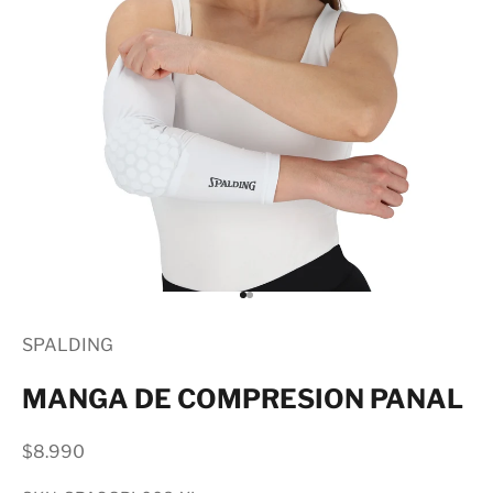
Ir al artículo 1
Ir al artículo 2
SPALDING
MANGA DE COMPRESION PANAL
Precio de oferta
$8.990