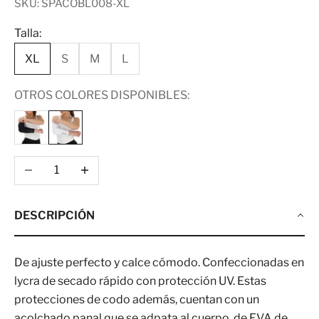
SKU: SPACOBL008-XL
Talla:
XL
S
M
L
OTROS COLORES DISPONIBLES:
Reducir cantidad
Aumentar cantidad
DESCRIPCIÓN
De ajuste perfecto y calce cómodo. Confeccionadas en
lycra de secado rápido con protección UV. Estas
protecciones de codo además, cuentan con un
acolchado panal que se adpata al cuerpo, de EVA de