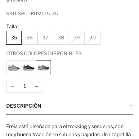
Precio de oferta
$36.990
SKU: SPCTRUM015-35
Talla:
35
36
37
38
39
40
OTROS COLORES DISPONIBLES:
Reducir cantidad
Aumentar cantidad
DESCRIPCIÓN
Freia está diseñada para el trekking y senderos, con
muy buena tracción en subidas y bajadas. Una zapatilla