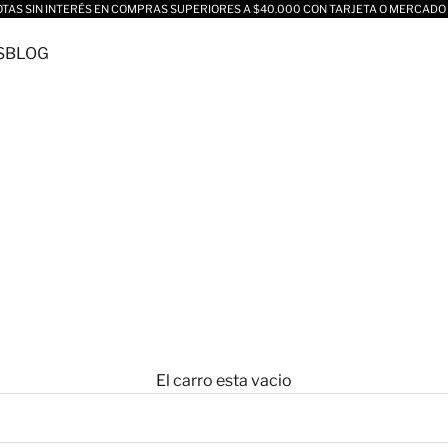
OTAS SIN INTERÉS EN COMPRAS SUPERIORES A $40.000 CON TARJETA O MERCADO
S
BLOG
El carro esta vacio